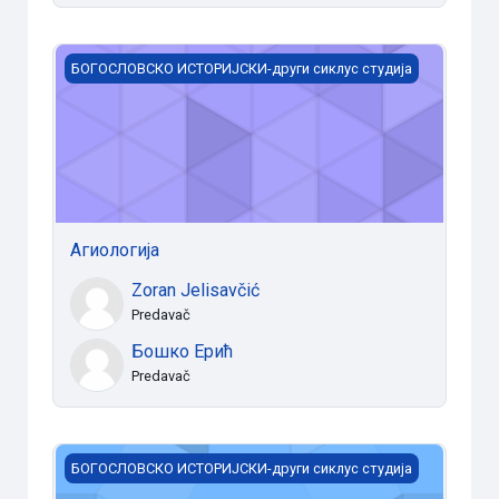
Агиологија
БОГОСЛОВСКО ИСТОРИЈСКИ-други сиклус студија
Агиологија
Zoran Jelisavčić
Predavač
Бошко Ерић
Predavač
Пећка патријаршија под турском влашћу од обнове 
БОГОСЛОВСКО ИСТОРИЈСКИ-други сиклус студија