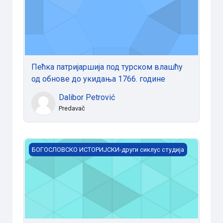
Пећка патријаршија под турском влашћу
од обнове до укидања 1766. године
Dalibor Petrović
Predavač
Хришћанство и ислам
БОГОСЛОВСКО ИСТОРИЈСКИ-други сиклус студија