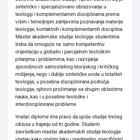
sintetičko i specijalizovano obrazovanje u
teologiji i komplementarnim disciplinama prema
višim i temeljnijim zahtjevima poznavanja materije
teologije, kontaktnih i komplementarnih disciplina.
Master akademske studije teologije studentima
treba da omoguće ne samo kompetentnu
orijentaciju u globalni i parcijalnim teološkim
pitanjima i problemima, kao i razvijanje
sposobnosti samostalnog teorijskog i kritičkog
mišljenja, nego i dublje sintetičke uvide u totalitet
teologije, u posebna disciplinirana područja
teologije, njihovo prožimanje sa drugim oblastima
nauke, kao i u posebne teološke i
interdisciplinirane probleme.
Imalac diplome ima pravo da upiše studije trećeg
ciklusa u trajanju od tri godine. Studenti
završetkom master akademskih studija teologije
vladaju kako opštim tako i predmetno specifičnim