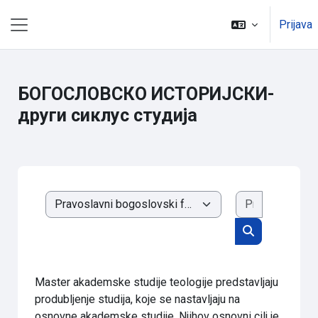
Idi na glavni sadržaj
Prijava
Bočni panel
БОГОСЛОВСКО ИСТОРИЈСКИ-
други сиклус студија
Pretraži ku
Kategorije kurseva
Pretraži kurs
Master akademske studije teologije predstavljaju
produbljenje studija, koje se nastavljaju na
osnovne akademske studije. Njihov osnovni cilj je