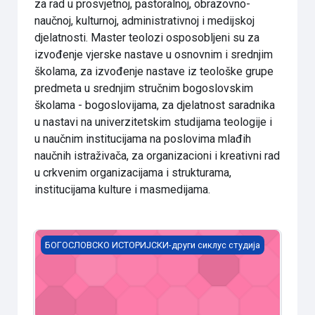
za rad u prosvjetnoj, pastoralnoj, obrazovno-
naučnoj, kulturnoj, administrativnoj i medijskoj
djelatnosti. Master teolozi osposobljeni su za
izvođenje vjerske nastave u osnovnim i srednjim
školama, za izvođenje nastave iz teološke grupe
predmeta u srednjim stručnim bogoslovskim
školama - bogoslovijama, za djelatnost saradnika
u nastavi na univerzitetskim studijama teologije i
u naučnim institucijama na poslovima mlađih
naučnih istraživača, za organizacioni i kreativni rad
u crkvenim organizacijama i strukturama,
institucijama kulture i masmedijama.
Руски језик
БОГОСЛОВСКО ИСТОРИЈСКИ-други сиклус студија