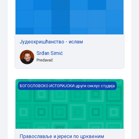
Јудеохришћанство - ислам
Srđan Simić
Predavač
Православље и јереси по црквеним писцима и исто
БОГОСЛОВСКО ИСТОРИЈСКИ-други сиклус студија
Православље и јереси по црквеним