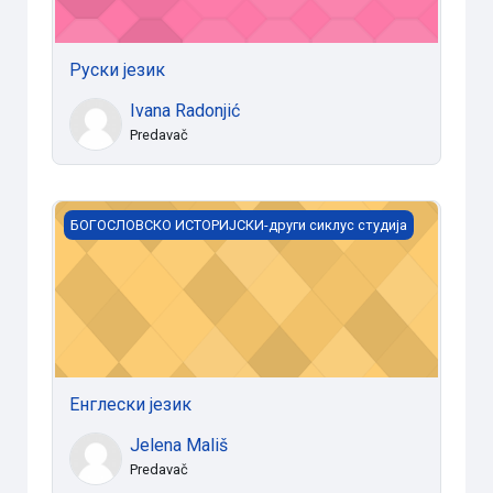
Руски језик
Ivana Radonjić
Predavač
Енглески језик
БОГОСЛОВСКО ИСТОРИЈСКИ-други сиклус студија
Енглески језик
Jelena Mališ
Predavač