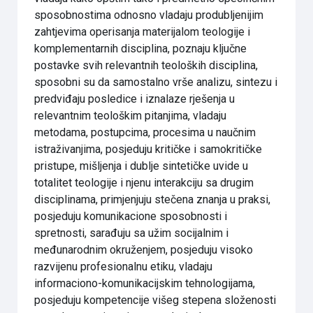
sposobnostima odnosno vladaju produbljenijim
zahtjevima operisanja materijalom teologije i
komplementarnih disciplina, poznaju ključne
postavke svih relevantnih teoloških disciplina,
sposobni su da samostalno vrše analizu, sintezu i
predviđaju posledice i iznalaze rješenja u
relevantnim teološkim pitanjima, vladaju
metodama, postupcima, procesima u naučnim
istraživanjima, posjeduju kritičke i samokritičke
pristupe, mišljenja i dublje sintetičke uvide u
totalitet teologije i njenu interakciju sa drugim
disciplinama, primjenjuju stečena znanja u praksi,
posjeduju komunikacione sposobnosti i
spretnosti, sarađuju sa užim socijalnim i
međunarodnim okruženjem, posjeduju visoko
razvijenu profesionalnu etiku, vladaju
informaciono-komunikacijskim tehnologijama,
posjeduju kompetencije višeg stepena složenosti