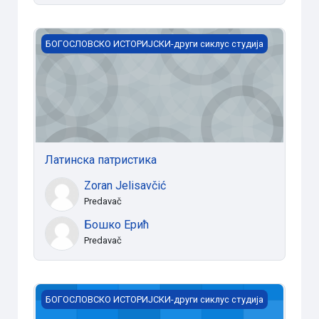
Латинска патристика
БОГОСЛОВСКО ИСТОРИЈСКИ-други сиклус студија
Латинска патристика
Zoran Jelisavčić
Predavač
Бошко Ерић
Predavač
Јудеохришћанство - ислам
БОГОСЛОВСКО ИСТОРИЈСКИ-други сиклус студија