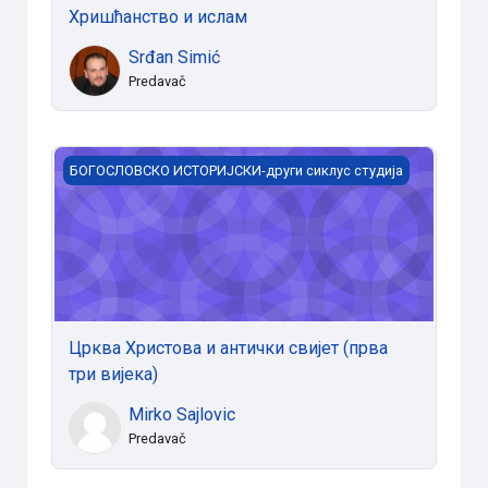
Хришћанство и ислам
Srđan Simić
Predavač
Црква Христова и антички свијет (прва три вијека)
БОГОСЛОВСКО ИСТОРИЈСКИ-други сиклус студија
Црква Христова и антички свијет (прва
три вијека)
Mirko Sajlovic
Predavač