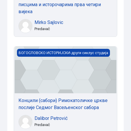
писцима и исторочарима прва четири
вијека
Mirko Sajlovic
Predavač
Концили (сабори) Римокатоличке цркве послије С
БОГОСЛОВСКО ИСТОРИЈСКИ-други сиклус студија
Концили (сабори) Римокатоличке цркве
послије Седмог Васељенског сабора
Dalibor Petrović
Predavač