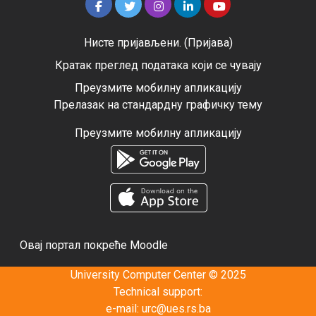
Нисте пријављени. (
Пријава
)
Кратак преглед података који се чувају
Преузмите мобилну апликацију
Прелазак на стандардну графичку тему
Преузмите мобилну апликацију
Овај портал покреће
Moodle
University Computer Center © 2025
Technical support:
e-mail:
urc@ues.rs.ba