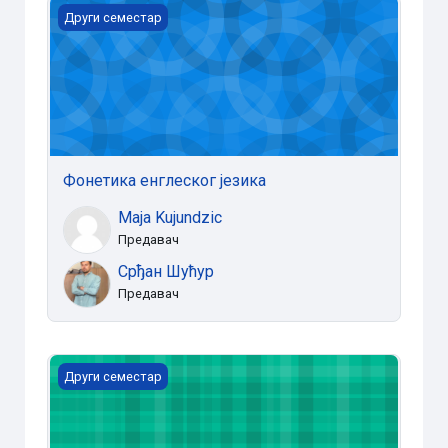
Фонетика енглеског језика
Други семестар
Фонетика енглеског језика
Maja Kujundzic
Предавач
Срђан Шућур
Предавач
Савремени кинески језик 2
Други семестар