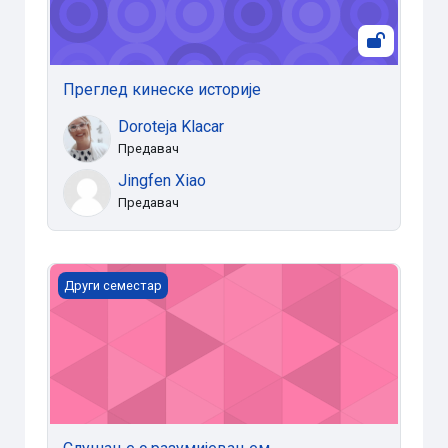
Преглед кинеске историје
Doroteja Klacar
Предавач
Jingfen Xiao
Предавач
Слушање с разумијевањем
Други семестар