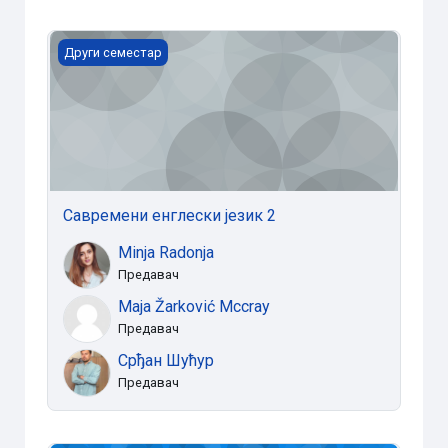
Савремени енглески језик 2
Други семестар
Савремени енглески језик 2
Minja Radonja
Предавач
Maja Žarković Mccray
Предавач
Срђан Шућур
Предавач