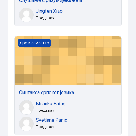
Слушање с разумијевањем
Jingfen Xiao
Предавач
Синтакса српског језика
Други семестар
Синтакса српског језика
Milanka Babić
Предавач
Svetlana Panić
Предавач