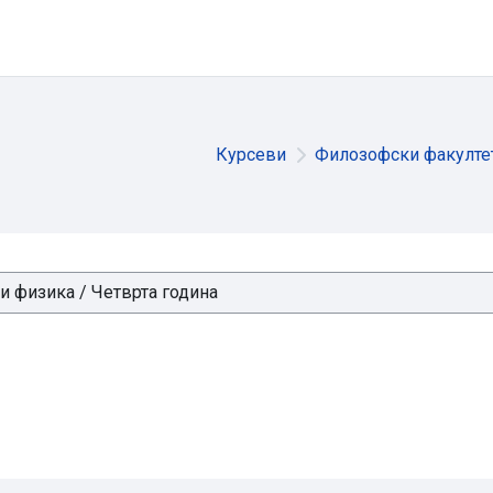
Курсеви
Филозофски факулте