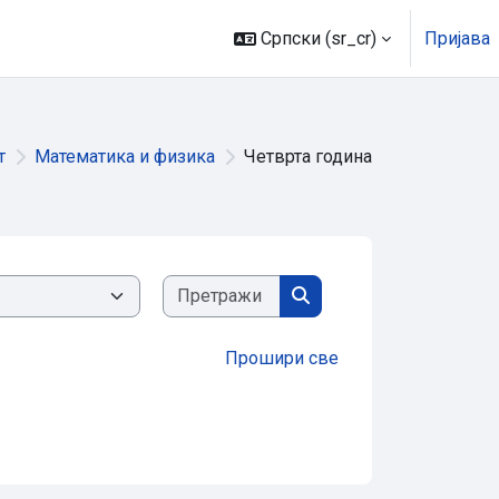
Српски ‎(sr_cr)‎
Пријава
т
Математика и физика
Четврта година
Претражи курсеве
Претражи курсеве
Прошири све