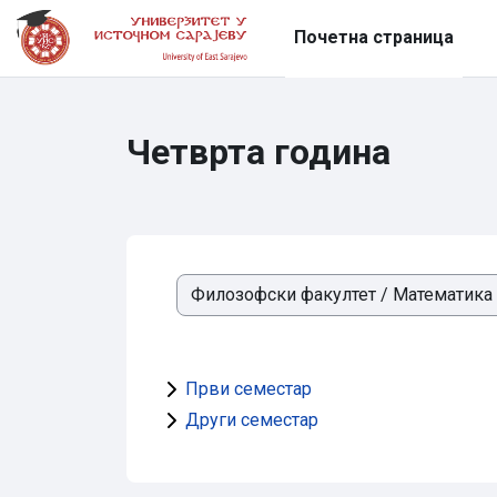
Иди на главни садржај
Почетна страница
Четврта година
Категорије курсева
Први семестар
Други семестар