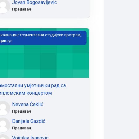
Jovan Bogosavljevic
Предавач
мостални умјетнички рад са дипломским концертом
кално-инструментални студијски програм,
 циклус
амостални умјетнички рад са
ипломским концертом
Nevena Ćeklić
Предавач
Danijela Gazdić
Предавач
Vojislav Ivanovic