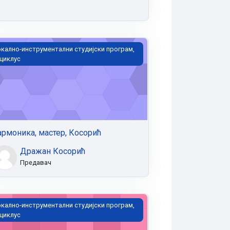
рмоника, мастер, Косорић
кално-инструментални студијски програм,
 циклус
армоника, мастер, Косорић
Дражан Косорић
Предавач
олина, мастер, Марковић
кално-инструментални студијски програм,
 циклус