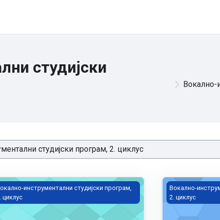
лни студијски
Вокално-и
оло пјевање, мастер, Кркотић
Соло пјевање,
окално-инструментални студијски програм,
Вокално-инструм
. циклус
2. циклус