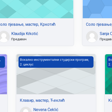
оло пјевање, мастер, Кркотић
Соло пјевање,
Klaudija Krkotić
Sanja 
Предавач
Предав
Клавир, мастер, Ћеклић
Кл
,
Вокално-инструментални студијски програм,
Во
2. циклус
2.
Клавир, мастер, Ћеклић
К
Nevena Ćeklić