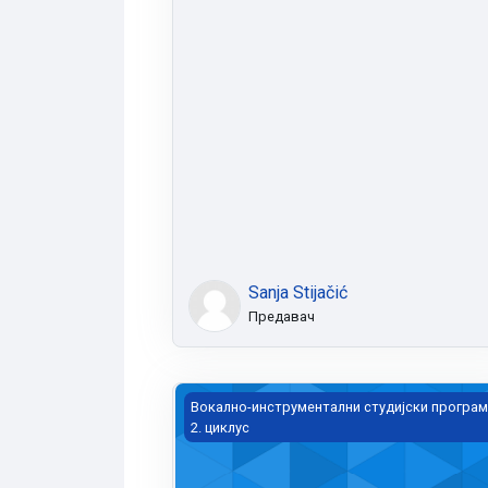
Sanja Stijačić
Предавач
Методологија стручног рада, мастер
Вокално-инструментални студијски програм
2. циклус