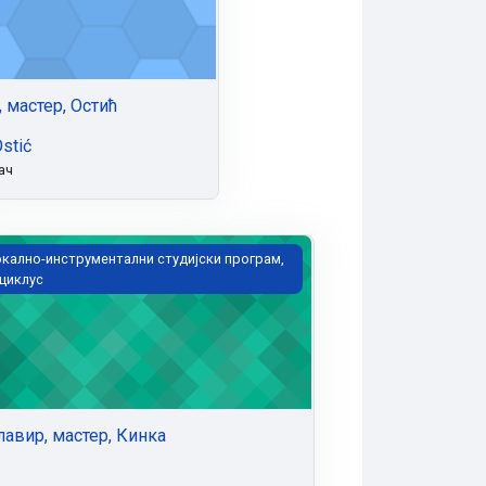
 мастер, Остић
Ostić
ач
авир, мастер, Кинка
кално-инструментални студијски програм,
 циклус
лавир, мастер, Кинка