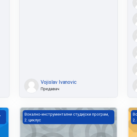
Vojislav Ivanovic
Предавач
Хор, мастер (Кл, Гит, СП)
Ор
,
Вокално-инструментални студијски програм,
Во
2. циклус
2.