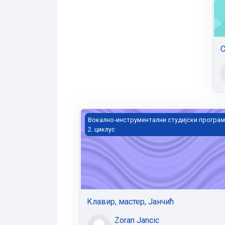
С
Клавир, мастер, Јанчић
Вокално-инструментални студијски програм
2. циклус
Клавир, мастер, Јанчић
Zoran Jancic