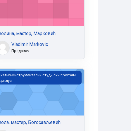
иолина, мастер, Марковић
Vladimir Markovic
Предавач
ола, мастер, Богосављевић
кално-инструментални студијски програм,
 циклус
иола, мастер, Богосављевић