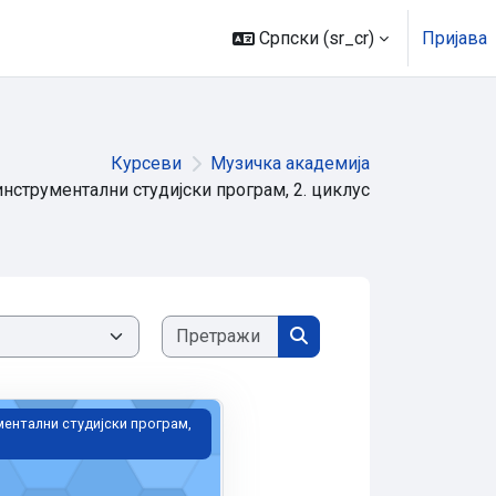
Српски ‎(sr_cr)‎
Пријава
Курсеви
Музичка академија
нструментални студијски програм, 2. циклус
Претражи курсеве
Претражи курсеве
 мастер, Остић
ентални студијски програм,