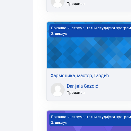
Предавач
Хармоника, мастер, Газдић
Вокално-инструментални студијски програм
2. циклус
Хармоника, мастер, Газдић
Danijela Gazdić
Предавач
Oркестар хармоника, мастер
Вокално-инструментални студијски програм
2. циклус