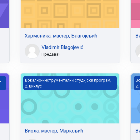
Хармоника, мастер, Благојевић
В
Vladimir Blagojević
Предавач
Виола, мастер, Марковић
Ви
,
Вокално-инструментални студијски програм,
Во
2. циклус
2.
Виола, мастер, Марковић
В