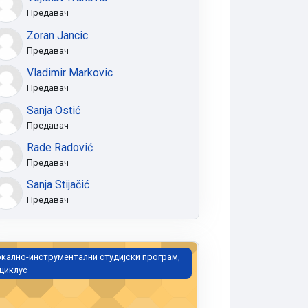
Предавач
Zoran Jancic
Предавач
Vladimir Markovic
Предавач
Sanja Ostić
Предавач
Rade Radović
Предавач
Sanja Stijačić
Предавач
кестар, мастер (Вн, Ви, Фл)
кално-инструментални студијски програм,
 циклус