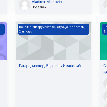
Vladimir Markovic
Предавач
Гитара, мастер, Војислав Ивановић
Са
,
Вокално-инструментални студијски програм,
Во
2. циклус
2.
Гитара, мастер, Војислав Ивановић
С
д