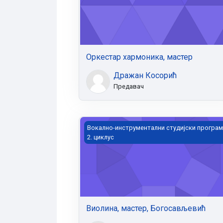
Oркестар хармоника, мастер
Дражан Косорић
Предавач
Виолина, мастер, Богосављевић
Вокално-инструментални студијски програм
2. циклус
Виолина, мастер, Богосављевић