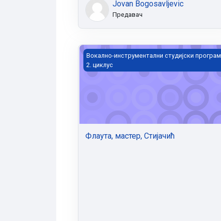
Jovan Bogosavljevic
Предавач
Флаута, мастер, Стијачић
Вокално-инструментални студијски програм
2. циклус
Флаута, мастер, Стијачић