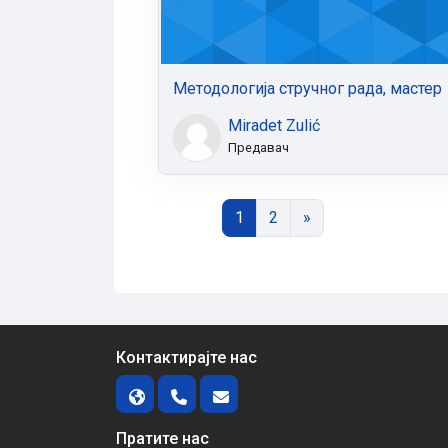
Методологија стручног рада, мастер
Miradet Zulić
Предавач
Страница 1
Страница 2
Следећа страница
1
2
»
Контактирајте нас
Пратите нас