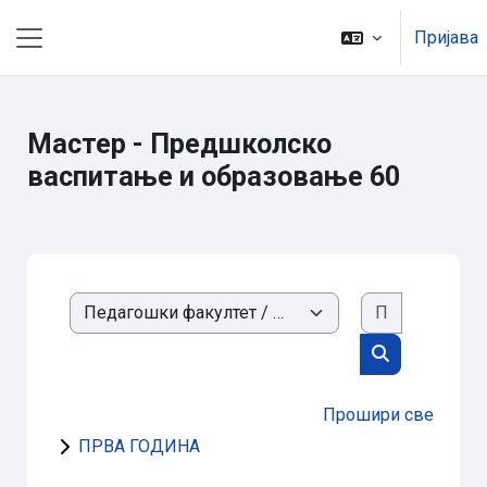
Иди на главни садржај
Пријава
Бочни панел
Мастер - Предшколско
васпитање и образовање 60
Претражи 
Категорије курсева
Претражи ку
Прошири све
ПРВА ГОДИНА