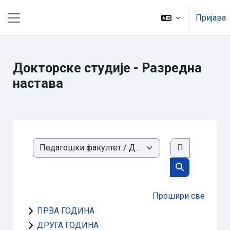
Иди на главни садржај
Пријава
Бочни панел
Докторске студије - Разредна
настава
Претражи 
Категорије курсева
Претражи ку
Прошири све
ПРВА ГОДИНА
ДРУГА ГОДИНА