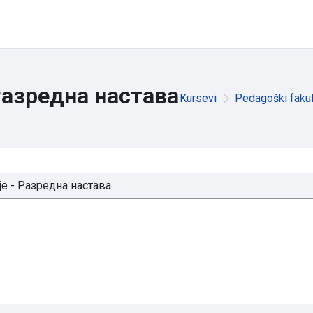
Разредна настава
Kursevi
Pedagoški fakul