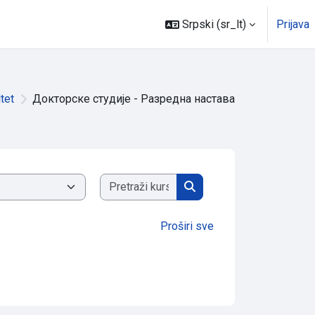
Srpski ‎(sr_lt)‎
Prijava
tet
Докторске студије - Разредна настава
Pretraži kurseve
Pretraži kurseve
Proširi sve