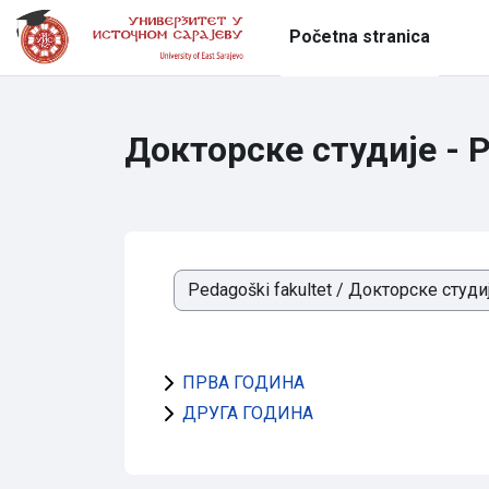
Idi na glavni sadržaj
Početna stranica
Докторске студије - 
Kategorije kurseva
ПРВА ГОДИНА
ДРУГА ГОДИНА