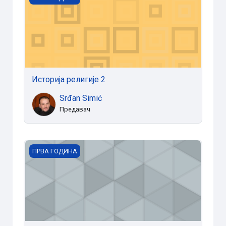
Историја религије 2
Srđan Simić
Предавач
Историја религије 1
ПРВА ГОДИНА