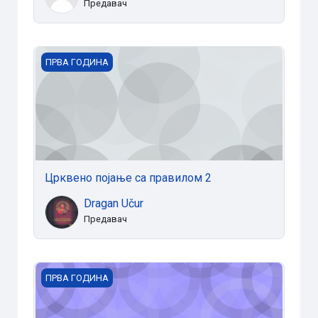
Предавач
Црквено појање са правилом 2
ПРВА ГОДИНА
Црквено појање са правилом 2
Dragan Učur
Предавач
Црквено појање са правилом 1
ПРВА ГОДИНА