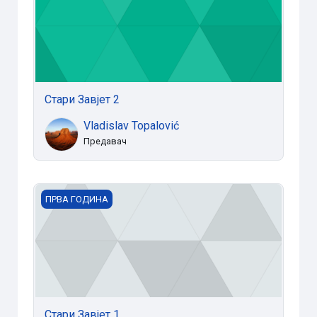
Стари Завјет 2
Vladislav Topalović
Предавач
Стари Завјет 1
ПРВА ГОДИНА
Стари Завјет 1