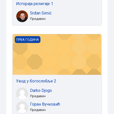
Историја религије 1
Srđan Simić
Предавач
Увод у богослобље 2
ПРВА ГОДИНА
Увод у богослобље 2
Darko Djogo
Предавач
Горан Вучковић
Предавач