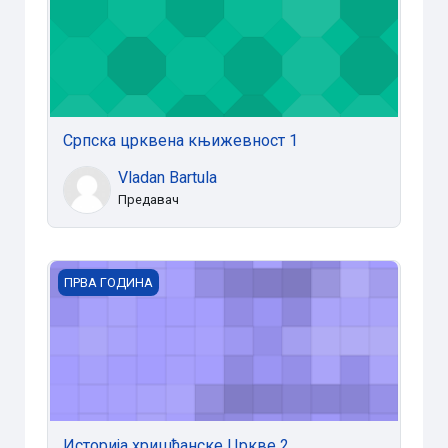
Српска црквена књижевност 1
Vladan Bartula
Предавач
Историја хришћанске Цркве 2
ПРВА ГОДИНА
Историја хришћанске Цркве 2