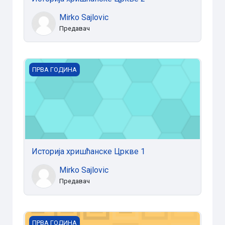
Mirko Sajlovic
Предавач
Историја хришћанске Цркве 1
ПРВА ГОДИНА
Историја хришћанске Цркве 1
Mirko Sajlovic
Предавач
Историја религије 2
ПРВА ГОДИНА