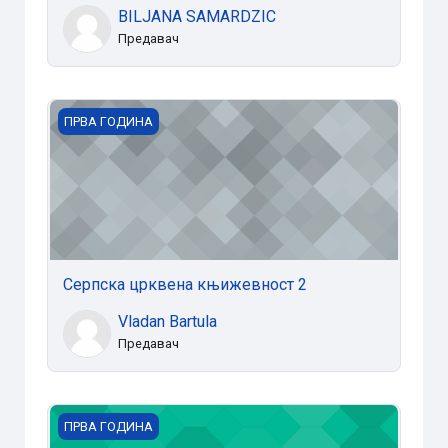
BILJANA SAMARDZIC
Предавач
Серпска црквена књижевност 2
ПРВА ГОДИНА
Серпска црквена књижевност 2
Vladan Bartula
Предавач
Српска црквена књижевност 1
ПРВА ГОДИНА