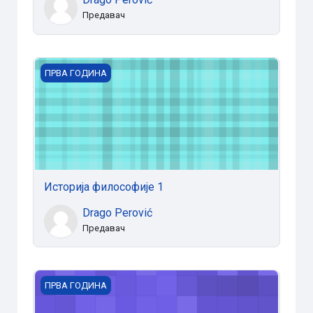
Предавач
Историја философије 1
ПРВА ГОДИНА
Историја философије 1
Drago Perović
Предавач
Црквенословенски језик 2
ПРВА ГОДИНА