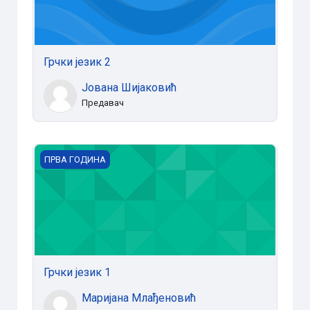
Грчки језик 2
Јована Шијаковић
Предавач
Грчки језик 1
ПРВА ГОДИНА
Грчки језик 1
Маријана Млађеновић