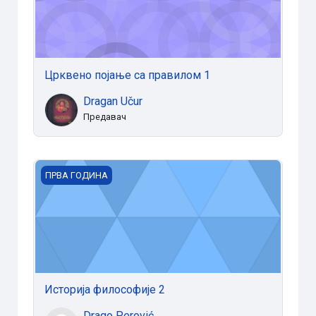
Црквено појање са правилом 1
Dragan Učur
Предавач
Историја философије 2
ПРВА ГОДИНА
Историја философије 2
Drago Perović